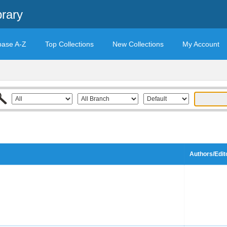
brary
base A-Z
Top Collections
New Collections
My Account
Authors/Edit