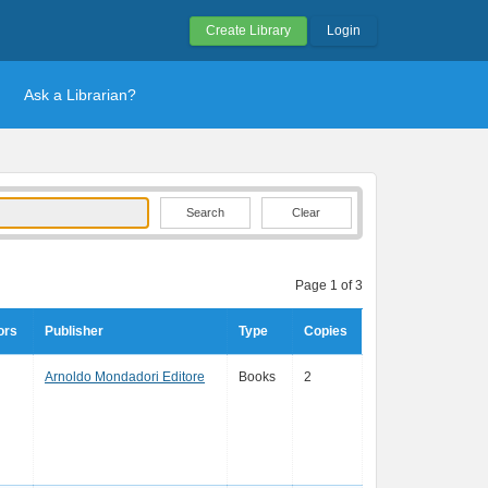
Create Library
Login
Ask a Librarian?
Clear
Page 1 of 3
ors
Publisher
Type
Copies
Arnoldo Mondadori Editore
Books
2