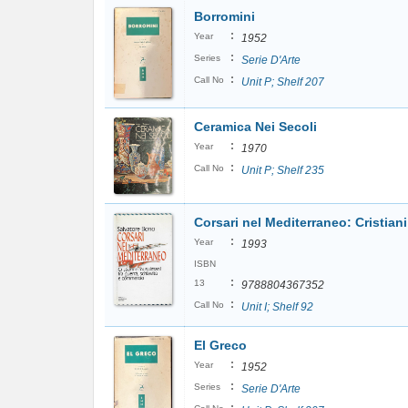
Borromini
:
Year
1952
:
Series
Serie D'Arte
:
Call No
Unit P; Shelf 207
Ceramica Nei Secoli
:
Year
1970
:
Call No
Unit P; Shelf 235
Corsari nel Mediterraneo: Cristia
:
Year
1993
ISBN
:
13
9788804367352
:
Call No
Unit I; Shelf 92
El Greco
:
Year
1952
:
Series
Serie D'Arte