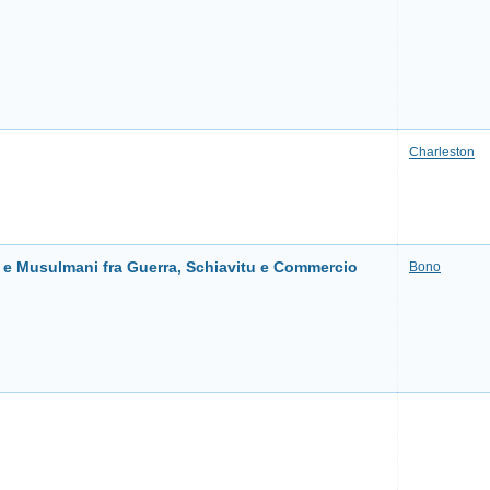
Charleston
ni e Musulmani fra Guerra, Schiavitu e Commercio
Bono