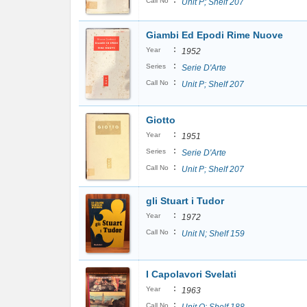
:
Call No
Unit P; Shelf 207
Giambi Ed Epodi Rime Nuove
:
Year
1952
:
Series
Serie D'Arte
:
Call No
Unit P; Shelf 207
Giotto
:
Year
1951
:
Series
Serie D'Arte
:
Call No
Unit P; Shelf 207
gli Stuart i Tudor
:
Year
1972
:
Call No
Unit N; Shelf 159
I Capolavori Svelati
:
Year
1963
:
Call No