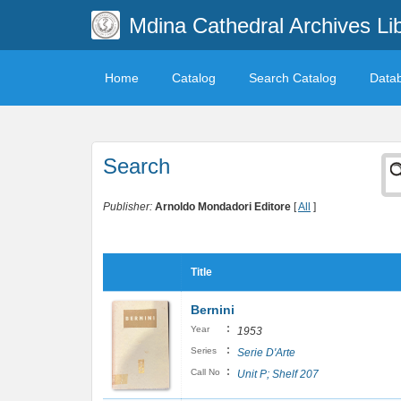
Mdina Cathedral Archives Li
Home
Catalog
Search Catalog
Data
Search
Publisher:
Arnoldo Mondadori Editore
[
All
]
Title
Bernini
:
Year
1953
:
Series
Serie D'Arte
:
Call No
Unit P; Shelf 207