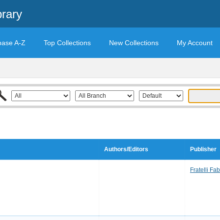
brary
base A-Z
Top Collections
New Collections
My Account
Authors/Editors
Publisher
Fratelli Fab