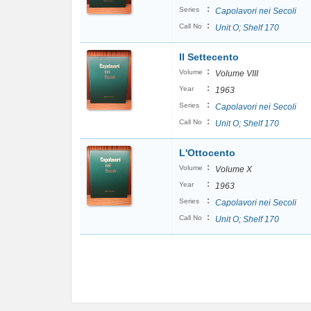
:
Series
Capolavori nei Secoli
:
Call No
Unit O; Shelf 170
Il Settecento
:
Volume
Volume VIII
:
Year
1963
:
Series
Capolavori nei Secoli
:
Call No
Unit O; Shelf 170
L'Ottocento
:
Volume
Volume X
:
Year
1963
:
Series
Capolavori nei Secoli
:
Call No
Unit O; Shelf 170