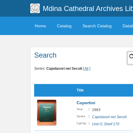
Mdina Cathedral Archives Li
Home
Catalog
Search Catalog
Data
Search
Series:
Capolavori nei Secoli
[
All
]
Title
Copertini
:
Year
1963
:
Series
Capolavori nei Secoli
:
Call No
Unit O; Shelf 170