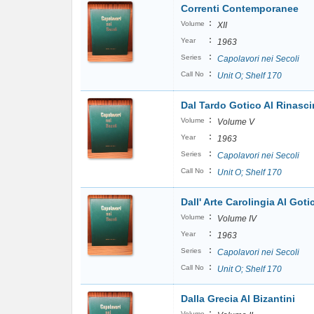
Correnti Contemporanee
:
Volume
XII
:
Year
1963
:
Series
Capolavori nei Secoli
:
Call No
Unit O; Shelf 170
Dal Tardo Gotico Al Rinasc
:
Volume
Volume V
:
Year
1963
:
Series
Capolavori nei Secoli
:
Call No
Unit O; Shelf 170
Dall' Arte Carolingia Al Goti
:
Volume
Volume IV
:
Year
1963
:
Series
Capolavori nei Secoli
:
Call No
Unit O; Shelf 170
Dalla Grecia Al Bizantini
:
Volume