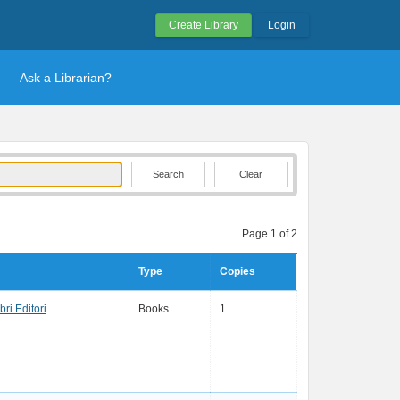
Create Library
Login
Ask a Librarian?
Clear
Page 1 of 2
Type
Copies
bri Editori
Books
1