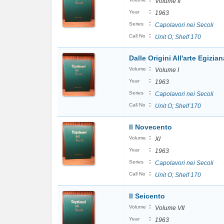
Volume II
:
Year
1963
:
Series
Capolavori nei Secoli
:
Call No
Unit O; Shelf 170
Dalle Origini All'arte Egizian
:
Volume
Volume I
:
Year
1963
:
Series
Capolavori nei Secoli
:
Call No
Unit O; Shelf 170
Il Novecento
:
Volume
XI
:
Year
1963
:
Series
Capolavori nei Secoli
:
Call No
Unit O; Shelf 170
Il Seicento
:
Volume
Volume VII
:
Year
1963