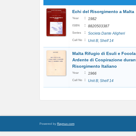
Echi del Risorgimento a Malta
:
Year
1982
:
ISBN
8820503387
:
Series
Societa Dante Aligheri
:
Call No
Unit B; Shelf 14
Malta Rifugio di Esuli e Focola
Ardente di Cospirazione durant
Risorgimento Italiano
:
Year
1966
:
Call No
Unit B; Shelf 14
Powered by
Raynux.com