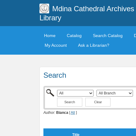
Mdina Cathedral Archives
Library
Home
Catalog
Search Catalog
My Account
Ask a Librarian?
Search
Clear
Author:
Bianca
[
All
]
Title